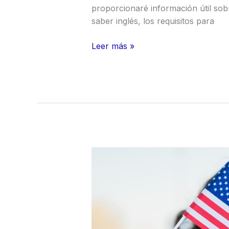
proporcionaré información útil so
saber inglés, los requisitos para
Cómo
Leer más »
buscar
trabajo
en
Estados
Unidos