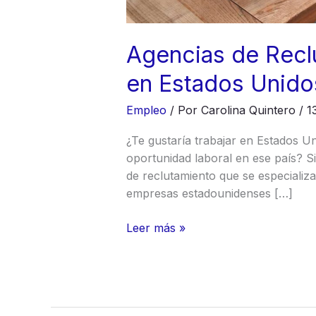
Agencias de Recl
en Estados Unido
Empleo
/ Por
Carolina Quintero
/
1
¿Te gustaría trabajar en Estados 
oportunidad laboral en ese país? Si
de reclutamiento que se especializ
empresas estadounidenses […]
Agencias
Leer más »
de
Reclutamiento
para
Trabajar
en