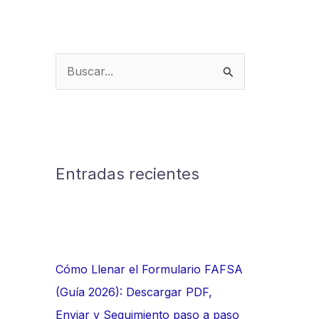
B
u
s
c
a
Entradas recientes
r
p
o
r
:
Cómo Llenar el Formulario FAFSA
(Guía 2026): Descargar PDF,
Enviar y Seguimiento paso a paso