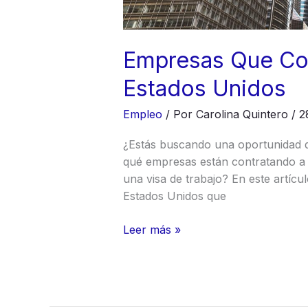
Empresas Que Con
Estados Unidos
Empleo
/ Por
Carolina Quintero
/
2
¿Estás buscando una oportunidad d
qué empresas están contratando a 
una visa de trabajo? En este artícu
Estados Unidos que
Empresas
Leer más »
Que
Contratan
Latinos
En