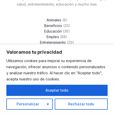
salud, entretenimiento, educación y mucho mas.
Animales
(8)
Beneficios
(33)
Educación
(36)
Empleo
(88)
Entretenimiento
(29)
Finanzas
(47)
Valoramos tu privacidad
Inmigración
(110)
Moda
(24)
Utilizamos cookies para mejorar su experiencia de
Negocios
(19)
navegación, ofrecer anuncios o contenido personalizados
Salud
(74)
y analizar nuestro tráfico. Al hacer clic en "Aceptar todo",
Servicios
(2)
acepta nuestro uso de cookies.
Social
(50)
Tecnología
(18)
Aceptar todo
Turismo
(29)
Vehículos
(41)
Personalizar
Rechazar todo