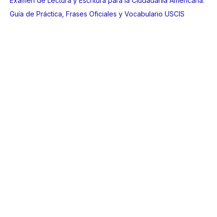
Examen de Lectura y Escritura para la Ciudadanía Americana:
Guía de Práctica, Frases Oficiales y Vocabulario USCIS