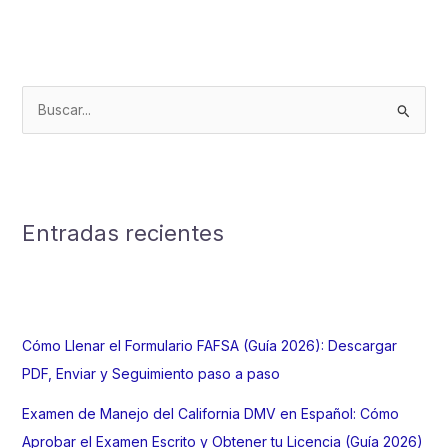
Guía
completa
para
aprobar
B
en
2023
u
s
c
a
Entradas recientes
r
p
o
r
Cómo Llenar el Formulario FAFSA (Guía 2026): Descargar
:
PDF, Enviar y Seguimiento paso a paso
Examen de Manejo del California DMV en Español: Cómo
Aprobar el Examen Escrito y Obtener tu Licencia (Guía 2026)