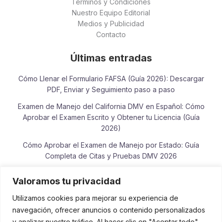
Términos y Condiciones
Nuestro Equipo Editorial
Medios y Publicidad
Contacto
Últimas entradas
Cómo Llenar el Formulario FAFSA (Guía 2026): Descargar
PDF, Enviar y Seguimiento paso a paso
Examen de Manejo del California DMV en Español: Cómo
Aprobar el Examen Escrito y Obtener tu Licencia (Guía
2026)
Cómo Aprobar el Examen de Manejo por Estado: Guía
Completa de Citas y Pruebas DMV 2026
Cómo Consultar el Estado de tu Reembolso del IRS en
Valoramos tu privacidad
Español: Guía Completa 2026
Utilizamos cookies para mejorar su experiencia de
Examen de Lectura y Escritura para la Ciudadanía
navegación, ofrecer anuncios o contenido personalizados
Americana: Guía de Práctica, Frases Oficiales y Vocabulario
y analizar nuestro tráfico. Al hacer clic en "Aceptar todo",