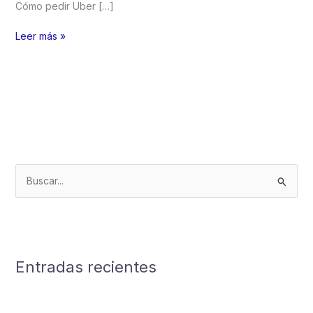
Cómo pedir Uber […]
Como
Leer más »
Pedir
un
Uber
en
Estados
Unidos
B
u
s
c
a
Entradas recientes
r
p
o