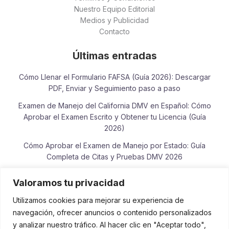
Nuestro Equipo Editorial
Medios y Publicidad
Contacto
Últimas entradas
Cómo Llenar el Formulario FAFSA (Guía 2026): Descargar
PDF, Enviar y Seguimiento paso a paso
Examen de Manejo del California DMV en Español: Cómo
Aprobar el Examen Escrito y Obtener tu Licencia (Guía
2026)
Cómo Aprobar el Examen de Manejo por Estado: Guía
Completa de Citas y Pruebas DMV 2026
Cómo Consultar el Estado de tu Reembolso del IRS en
Valoramos tu privacidad
Español: Guía Completa 2026
Utilizamos cookies para mejorar su experiencia de
Examen de Lectura y Escritura para la Ciudadanía
navegación, ofrecer anuncios o contenido personalizados
Americana: Guía de Práctica, Frases Oficiales y Vocabulario
y analizar nuestro tráfico. Al hacer clic en "Aceptar todo",
USCIS