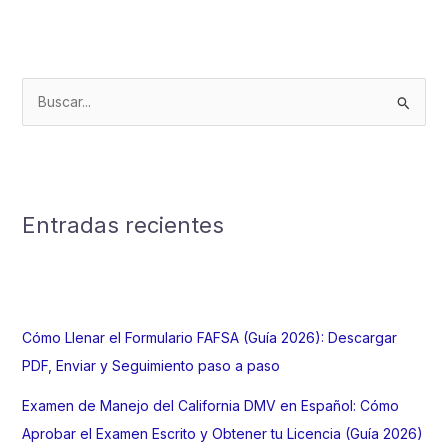
en
Aeropuerto
Estados
Unidos
B
u
s
c
a
Entradas recientes
r
p
o
r
Cómo Llenar el Formulario FAFSA (Guía 2026): Descargar
:
PDF, Enviar y Seguimiento paso a paso
Examen de Manejo del California DMV en Español: Cómo
Aprobar el Examen Escrito y Obtener tu Licencia (Guía 2026)