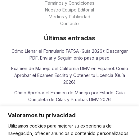
Términos y Condiciones
Nuestro Equipo Editorial
Medios y Publicidad
Contacto
Últimas entradas
Cómo Llenar el Formulario FAFSA (Guía 2026): Descargar
PDF, Enviar y Seguimiento paso a paso
Examen de Manejo del California DMV en Español: Cómo
Aprobar el Examen Escrito y Obtener tu Licencia (Guía
2026)
Cómo Aprobar el Examen de Manejo por Estado: Guía
Completa de Citas y Pruebas DMV 2026
Cómo Consultar el Estado de tu Reembolso del IRS en
Valoramos tu privacidad
Español: Guía Completa 2026
Utilizamos cookies para mejorar su experiencia de
Examen de Lectura y Escritura para la Ciudadanía
navegación, ofrecer anuncios o contenido personalizados
Americana: Guía de Práctica, Frases Oficiales y Vocabulario