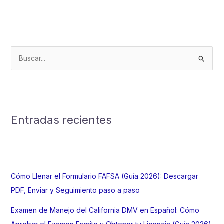
B
u
s
c
a
Entradas recientes
r
p
o
r
Cómo Llenar el Formulario FAFSA (Guía 2026): Descargar
:
PDF, Enviar y Seguimiento paso a paso
Examen de Manejo del California DMV en Español: Cómo