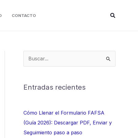
Buscar
O
CONTACTO
B
u
s
c
Entradas recientes
a
r
Cómo Llenar el Formulario FAFSA
p
(Guía 2026): Descargar PDF, Enviar y
o
Seguimiento paso a paso
r