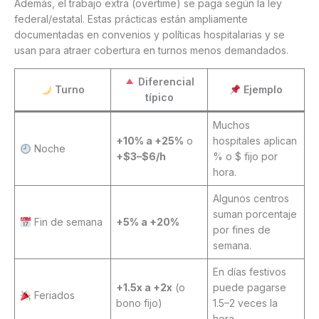
Además, el trabajo extra (overtime) se paga según la ley
federal/estatal. Estas prácticas están ampliamente
documentadas en convenios y políticas hospitalarias y se
usan para atraer cobertura en turnos menos demandados.
Diferencial
Turno
Ejemplo
típico
Muchos
+10% a +25%
o
hospitales aplican
Noche
+$3–$6/h
% o $ fijo por
hora.
Algunos centros
suman porcentaje
Fin de semana
+5% a +20%
por fines de
semana.
En días festivos
+1.5x a +2x
(o
puede pagarse
Feriados
bono fijo)
1.5–2 veces la
hora.