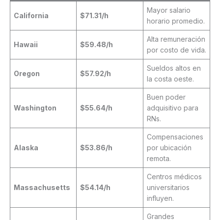
Mayor salario
California
$71.31/h
horario promedio.
Alta remuneración
Hawaii
$59.48/h
por costo de vida.
Sueldos altos en
Oregon
$57.92/h
la costa oeste.
Buen poder
Washington
$55.64/h
adquisitivo para
RNs.
Compensaciones
Alaska
$53.86/h
por ubicación
remota.
Centros médicos
Massachusetts
$54.14/h
universitarios
influyen.
Grandes