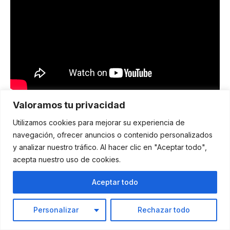
Títulos académicos y programas de enfermería (ASN, BSN)
Valoramos tu privacidad
Utilizamos cookies para mejorar su experiencia de
Los dos programas más comunes para alcanzar la posición
navegación, ofrecer anuncios o contenido personalizados
de Registered Nurse (RN) son el
ASN
(Associate of Science
y analizar nuestro tráfico. Al hacer clic en "Aceptar todo",
in Nursing) y el
BSN
(Bachelor of Science in Nursing). Ambos
te habilitan para presentar el
NCLEX-RN
, pero el BSN otorga
acepta nuestro uso de cookies.
ventajas competitivas.
Aceptar todo
Personalizar
Rechazar todo