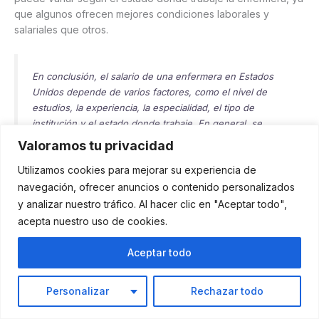
que algunos ofrecen mejores condiciones laborales y
salariales que otros.
En conclusión, el salario de una enfermera en Estados
Unidos depende de varios factores, como el nivel de
estudios, la experiencia, la especialidad, el tipo de
institución y el estado donde trabaje. En general, se
puede decir que las enfermeras con mayor formación y
Valoramos tu privacidad
especialización reciben mejores salarios que las que
Utilizamos cookies para mejorar su experiencia de
tienen menor nivel de estudios. Además, se debe tener
en cuenta que los salarios pueden variar según la oferta y
navegación, ofrecer anuncios o contenido personalizados
la demanda de cada región y sector. Por lo tanto, si
y analizar nuestro tráfico. Al hacer clic en "Aceptar todo",
quieres ser enfermera en Estados Unidos, te
acepta nuestro uso de cookies.
recomendamos que investigues bien las opciones que
existen y que elijas la que más se adapte a tus intereses y
Aceptar todo
expectativas.
Personalizar
Rechazar todo