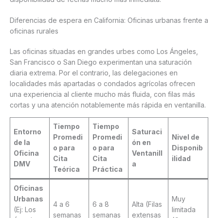
Diferencias de espera en California: Oficinas urbanas frente a
oficinas rurales
Las oficinas situadas en grandes urbes como Los Ángeles,
San Francisco o San Diego experimentan una saturación
diaria extrema. Por el contrario, las delegaciones en
localidades más apartadas o condados agrícolas ofrecen
una experiencia al cliente mucho más fluida, con filas más
cortas y una atención notablemente más rápida en ventanilla.
Tiempo
Tiempo
Entorno
Saturaci
Promedi
Promedi
Nivel de
de la
ón en
o para
o para
Disponib
Oficina
Ventanill
Cita
Cita
ilidad
DMV
a
Teórica
Práctica
Oficinas
Urbanas
Muy
4 a 6
6 a 8
Alta (Filas
(Ej: Los
limitada
semanas
semanas
extensas