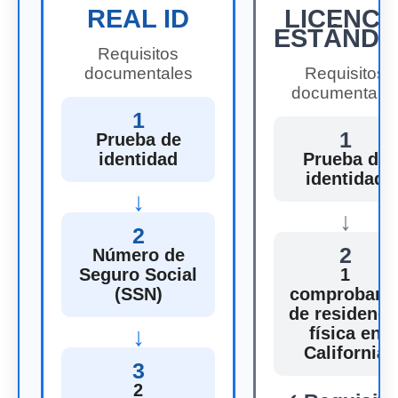
REAL ID
LICENCI
ESTÁND
Requisitos
documentales
Requisitos
documentale
1
1
Prueba de
identidad
Prueba de
identidad
↓
↓
2
2
Número de
Seguro Social
1
(SSN)
comprobant
de residenci
↓
física en
California
3
2