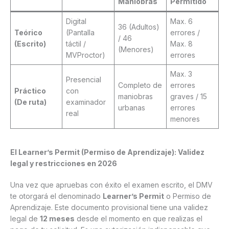
Maniobras
Permitido
Digital
Max. 6
36 (Adultos)
Teórico
(Pantalla
errores /
/ 46
(Escrito)
táctil /
Max. 8
(Menores)
MVProctor)
errores
Max. 3
Presencial
Completo de
errores
Práctico
con
maniobras
graves / 15
(De ruta)
examinador
urbanas
errores
real
menores
El Learner’s Permit (Permiso de Aprendizaje): Validez
legal y restricciones en 2026
Una vez que apruebas con éxito el examen escrito, el DMV
te otorgará el denominado
Learner’s Permit
o Permiso de
Aprendizaje. Este documento provisional tiene una validez
legal de
12 meses
desde el momento en que realizas el