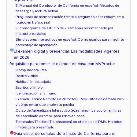
El Manual del Conductor de California en español: Métodos de
descarga y lectura activa
Preguntas de memorización frente a preguntas de razonamiento
lógico en tráfico real
El cronograma de estudio de 2 semanas recomendado por
instructores viales
Simuladores interactivos en español: Cómo usarlos para medir tu
porcentaje de aprobación
El examen digital y presencial: Las modalidades vigentes
en 2026
Requisitos para tomar el examen en casa con MVProctor
Computadora lista
Rostro visible
Habitación despejada
Escritorio limpio
Identificación a la mano
Examen Teórico Remoto (MVProctor): Requisitos de cámara web
y cómo evitar que anulen tu prueba
Curso de Aprendizaje Interactivo (eLearning): La opción en línea
de «aprobado directo» para renovaciones
Terminales Táctiles (Touchscreen) en oficinas del DMV: Horarios
límites para presentarlo
Guía visual de señales de tránsito de California para el