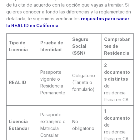
de tu cita de acuerdo con la opción que vayas a tramitar. Si
quieres conocer a fondo las diferencias y la reglamentación
detallada, te sugerimos verificar los
requisitos para sacar
la REAL ID en California
.
Seguro
Comproban
Tipo de
Prueba de
Social
tes de
Licencia
Identidad
(SSN)
Residencia
2
Pasaporte
documento
Obligatorio
vigente o
s distintos
REAL ID
(Tarjeta o
Residencia
de
formulario)
Permanente
residencia
física en CA
1
Pasaporte
documento
Licencia
extranjero o
No
de
Estándar
Matrícula
obligatorio
residencia
Consular
física en CA