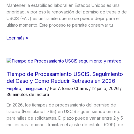
el
Mantener la estabilidad laboral en Estados Unidos es una
Formulario
prioridad, y por eso la renovación del permiso de trabajo de
N-
USCIS (EAD) es un trámite que no se puede dejar para el
400
último momento. Este proceso te permite conservar tu
Renovación
Leer más »
del
Permiso
de
Trabajo
(EAD):
Tiempo de Procesamiento USCIS, Seguimiento
Cómo
del Caso y Cómo Reducir Retrasos en 2026
Renovar
Empleo
,
Inmigración
/ Por
Alfonso Charris
/
12 junio, 2026
/
el
36 minutos de lectura
Formulario
I-
En 2026, los tiempos de procesamiento del permiso de
765,
trabajo (Formulario I‑765) en USCIS siguen siendo un reto
Cuánto
para miles de solicitantes. El plazo puede variar entre 2 y 5
Cuesta
meses para quienes tramitan el ajuste de estatus (C09), de
y