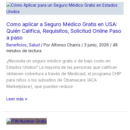
de
Trabajo
en
Estados
Como aplicar a Seguro Médico Gratis en USA:
Unidos:
Quién Califica, Requisitos, Solicitud Online Paso
Precio
a paso
del
Beneficios
,
Salud
/ Por
Alfonso Charris
/
3 junio, 2026
/
48
Formulario
minutos de lectura
I-
765,
¿Necesita un seguro médico gratis o de bajo costo en
Renovación,
Estados Unidos? La mayoría de las personas que califican
Exenciones
obtienen cobertura a través de Medicaid, el programa CHIP
y
para niños o los subsidios de Obamacare (ACA
Solicitud
Marketplace), que pueden reducir
Gratuita
Como
Leer más »
aplicar
a
Seguro
Médico