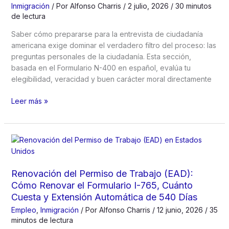
Inmigración
/ Por
Alfonso Charris
/
2 julio, 2026
/
30 minutos
Guía
de lectura
de
Práctica,
Saber cómo prepararse para la entrevista de ciudadanía
Frases
americana exige dominar el verdadero filtro del proceso: las
Oficiales
preguntas personales de la ciudadanía. Esta sección,
y
basada en el Formulario N-400 en español, evalúa tu
Vocabulario
elegibilidad, veracidad y buen carácter moral directamente
USCIS
Preguntas
Leer más »
Personales
de
la
Entrevista
de
Ciudadanía
Renovación del Permiso de Trabajo (EAD):
Americana:
Cómo Renovar el Formulario I-765, Cuánto
Guía
Cuesta y Extensión Automática de 540 Días
de
Empleo
,
Inmigración
/ Por
Alfonso Charris
/
12 junio, 2026
/
35
Preparación
minutos de lectura
para