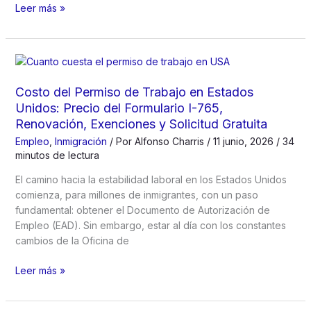
Extensión
Tiempo
Leer más »
Automática
de
de
Procesamiento
540
USCIS,
Días
Seguimiento
del
Costo del Permiso de Trabajo en Estados
Caso
Unidos: Precio del Formulario I-765,
y
Renovación, Exenciones y Solicitud Gratuita
Cómo
Empleo
,
Inmigración
/ Por
Alfonso Charris
/
11 junio, 2026
/
34
Reducir
minutos de lectura
Retrasos
en
El camino hacia la estabilidad laboral en los Estados Unidos
2026
comienza, para millones de inmigrantes, con un paso
fundamental: obtener el Documento de Autorización de
Empleo (EAD). Sin embargo, estar al día con los constantes
cambios de la Oficina de
Costo
Leer más »
del
Permiso