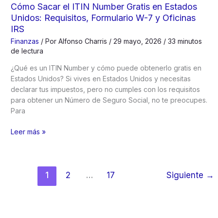
Gratis
Cómo Sacar el ITIN Number Gratis en Estados
en
Unidos: Requisitos, Formulario W-7 y Oficinas
USA:
IRS
Quién
Finanzas
/ Por
Alfonso Charris
/
29 mayo, 2026
/
33 minutos
Califica,
de lectura
Requisitos,
Solicitud
¿Qué es un ITIN Number y cómo puede obtenerlo gratis en
Online
Estados Unidos? Si vives en Estados Unidos y necesitas
Paso
declarar tus impuestos, pero no cumples con los requisitos
a
para obtener un Número de Seguro Social, no te preocupes.
paso
Para
Cómo
Leer más »
Sacar
el
ITIN
Number
1
2
…
17
Siguiente
→
Gratis
en
Estados
Unidos: