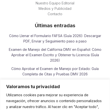
Nuestro Equipo Editorial
Medios y Publicidad
Contacto
Últimas entradas
Cómo Llenar el Formulario FAFSA (Guía 2026): Descargar
PDF, Enviar y Seguimiento paso a paso
Examen de Manejo del California DMV en Español: Cómo
Aprobar el Examen Escrito y Obtener tu Licencia (Guía
2026)
Cómo Aprobar el Examen de Manejo por Estado: Guía
Completa de Citas y Pruebas DMV 2026
Cómo Consultar el Estado de tu Reembolso del IRS en
Valoramos tu privacidad
Español: Guía Completa 2026
Utilizamos cookies para mejorar su experiencia de
Examen de Lectura y Escritura para la Ciudadanía
navegación, ofrecer anuncios o contenido personalizados
Americana: Guía de Práctica, Frases Oficiales y Vocabulario
y analizar nuestro tráfico. Al hacer clic en "Aceptar todo",
USCIS