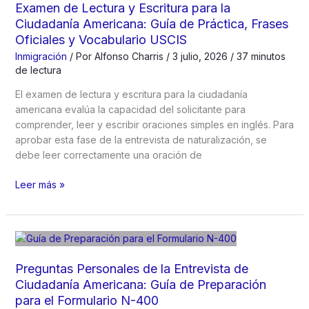
Examen de Lectura y Escritura para la
Reembolso
Ciudadanía Americana: Guía de Práctica, Frases
del
Oficiales y Vocabulario USCIS
IRS
Inmigración
/ Por
Alfonso Charris
/
3 julio, 2026
/
37 minutos
en
de lectura
Español:
Guía
El examen de lectura y escritura para la ciudadanía
Completa
americana evalúa la capacidad del solicitante para
2026
comprender, leer y escribir oraciones simples en inglés. Para
aprobar esta fase de la entrevista de naturalización, se
debe leer correctamente una oración de
Examen
Leer más »
de
Lectura
y
Escritura
para
Preguntas Personales de la Entrevista de
la
Ciudadanía Americana: Guía de Preparación
Ciudadanía
para el Formulario N-400
Americana: