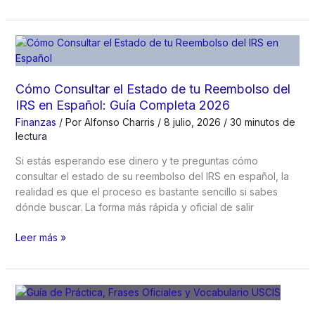
2026)
Aprobar
el
Examen
de
Manejo
por
Cómo Consultar el Estado de tu Reembolso del
Estado:
IRS en Español: Guía Completa 2026
Guía
Finanzas
/ Por
Alfonso Charris
/
8 julio, 2026
/
30 minutos de
Completa
lectura
de
Citas
Si estás esperando ese dinero y te preguntas cómo
y
consultar el estado de su reembolso del IRS en español, la
Pruebas
realidad es que el proceso es bastante sencillo si sabes
DMV
dónde buscar. La forma más rápida y oficial de salir
2026
Cómo
Leer más »
Consultar
el
Estado
de
tu