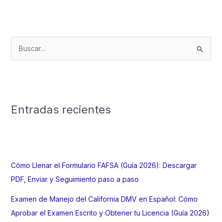
Requisitos,
Formulario
W-
7
B
y
u
Oficinas
s
IRS
c
a
Entradas recientes
r
p
o
r
Cómo Llenar el Formulario FAFSA (Guía 2026): Descargar
:
PDF, Enviar y Seguimiento paso a paso
Examen de Manejo del California DMV en Español: Cómo
Aprobar el Examen Escrito y Obtener tu Licencia (Guía 2026)