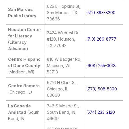
625 E Hopkins St,
San Marcos
San Marcos, TX
(512) 393-8200
Public Library
78666
Houston Center
2424 Wilcrest Dr
for Literacy
#120, Houston,
(713) 266-8777
(Literacy
TX 77042
Advance)
Centro Hispano
810 W Badger Rd,
of Dane County
Madison, WI
(608) 255-3018
(Madison, WI)
53713
6216 N Clark St,
Centro Romero
Chicago, IL
(773) 508-5300
(Chicago, IL)
60660
La Casa de
746 S Meade St,
Amistad
(South
South Bend, IN
(574) 233-2120
Bend, IN)
46619