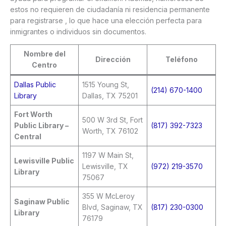
estos no requieren de ciudadanía ni residencia permanente
para registrarse , lo que hace una elección perfecta para
inmigrantes o individuos sin documentos.
Nombre del
Dirección
Teléfono
Centro
Dallas Public
1515 Young St,
(214) 670-1400
Library
Dallas, TX 75201
Fort Worth
500 W 3rd St, Fort
Public Library –
(817) 392-7323
Worth, TX 76102
Central
1197 W Main St,
Lewisville Public
Lewisville, TX
(972) 219-3570
Library
75067
355 W McLeroy
Saginaw Public
Blvd, Saginaw, TX
(817) 230-0300
Library
76179