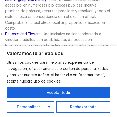
accesible en numerosas bibliotecas públicas. Incluye
pruebas de práctica, recursos para leer y resolver, y todo el
material está en concordancia con el examen oficial.
Comprobar si tu biblioteca local te proporciona acceso sin
costo.
Educate and Elevate
: Una iniciativa nacional orientada a
vincular a adultos con posibilidades de educación.
Proporciona un mapa interactivo para encontrar centros de
GED en línea y destaca programas de la comunidad con
Valoramos tu privacidad
clases en español.
Utilizamos cookies para mejorar su experiencia de
¿Es viable eliminar el GED si no cuenta con documentos?
navegación, ofrecer anuncios o contenido personalizados
y analizar nuestro tráfico. Al hacer clic en "Aceptar todo",
En Estados Unidos, la prueba GED está disponible para
acepta nuestro uso de cookies.
personas sin documentos. No es imprescindible poseer una
condición migratoria regular para inscribirse y presentar el
Aceptar todo
examen, siempre que cumplas con los requisitos básicos
como la edad mínima (16 años o más) y una documentación
Personalizar
Rechazar todo
de identidad válida. Esta oportunidad facilita que los
inmigrantes sin tener acceso a mejores alternativas de