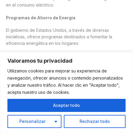
en el consumo eléctrico.
Programas de Ahorro de Energía
El gobierno de Estados Unidos, a través de diversas
iniciativas, ofrece programas destinados a fomentar la
eficiencia energética en los hogares:
Reembolsos por mejoras energéticas
: El
Programa de
Valoramos tu privacidad
Reembolsos en Energía Doméstica
, establecido bajo la
Ley de Reducción de la Inflación, proporciona incentivos
Utilizamos cookies para mejorar su experiencia de
financieros para la instalación de equipos eficientes y la
navegación, ofrecer anuncios o contenido personalizados
realización de mejoras que reduzcan el consumo energético.
y analizar nuestro tráfico. Al hacer clic en "Aceptar todo",
Los hogares pueden recibir hasta
$14,000
en reembolsos
acepta nuestro uso de cookies.
por la adquisición o instalación de equipos de electrificación
certificados.
Aceptar todo
Asesoramiento y recursos
: El Departamento de Energía de
EE.UU. ofrece
Guía Ahorre Energía: Consejos sobre el Ahorro
de Dinero y Energía en el Hogar
, una guía con consejos
Personalizar
Rechazar todo
prácticos para el ahorro de energía en el hogar,
promoviendo prácticas que contribuyen a la eficiencia