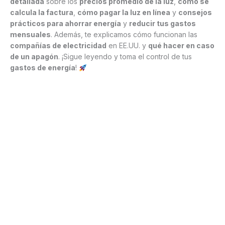
detallada
sobre los
precios promedio de la luz
,
cómo se
calcula la factura
,
cómo pagar la luz en línea
y
consejos
prácticos para ahorrar energía
y
reducir tus gastos
mensuales
. Además, te explicamos cómo funcionan las
compañías de electricidad
en EE.UU. y
qué hacer en caso
de un apagón
. ¡Sigue leyendo y toma el control de tus
gastos de energía
!