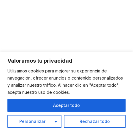
Valoramos tu privacidad
Utilizamos cookies para mejorar su experiencia de
navegación, ofrecer anuncios o contenido personalizados
y analizar nuestro tráfico. Al hacer clic en "Aceptar todo",
acepta nuestro uso de cookies.
División en el Centro
: La característica principal es la
división central del cabello, que puede ir desde la parte
Aceptar todo
frontal del cuero cabelludo hasta la parte posterior, creando
dos secciones de cabello.
Longitud del Cabello
: El cabello es largo en longitud,
Personalizar
Rechazar todo
generalmente llegando más allá de los hombros. La longitud