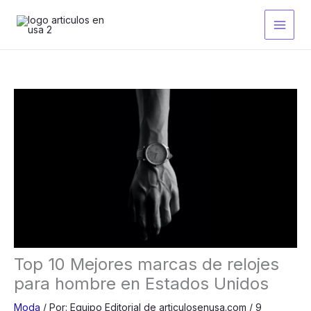
Ir
al
contenido
Top 10 Mejores marcas de relojes
para hombre en Estados Unidos
Moda
/
Por:
Equipo Editorial de articulosenusa.com
/
9