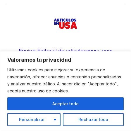
Equipo Editorial de articulosenusa.com
Valoramos tu privacidad
Somos tu guía confiable para la comunidad hispana en
EE.UU. En articulosenusa.com, te brindamos información
Utilizamos cookies para mejorar su experiencia de
práctica y actualizada sobre trámites legales, inmigración,
navegación, ofrecer anuncios o contenido personalizados
empleo, salud, mascotas, beneficios sociales y más.
y analizar nuestro tráfico. Al hacer clic en "Aceptar todo",
Nuestro equipo investiga a fondo cada tema, consultando
acepta nuestro uso de cookies.
fuentes oficiales, para ofrecerte guías claras que
simplifiquen tu vida en Estados Unidos. Actualizamos
Aceptar todo
constantemente nuestro contenido para que encuentres
soluciones confiables y evites errores comunes. ¡Estamos
aquí para ayudarte a navegar el día a día con menos
Personalizar
Rechazar todo
estrés y más seguridad!