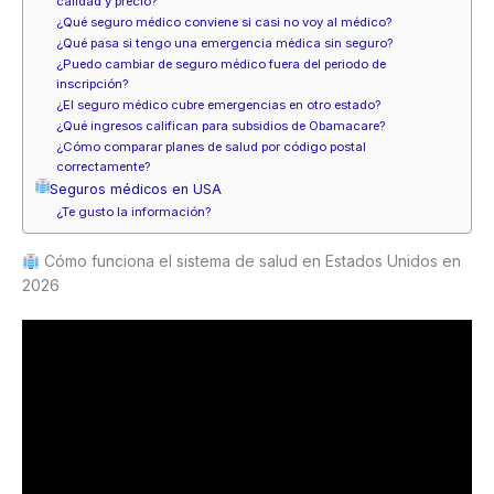
calidad y precio?
¿Qué seguro médico conviene si casi no voy al médico?
¿Qué pasa si tengo una emergencia médica sin seguro?
¿Puedo cambiar de seguro médico fuera del periodo de
inscripción?
¿El seguro médico cubre emergencias en otro estado?
¿Qué ingresos califican para subsidios de Obamacare?
¿Cómo comparar planes de salud por código postal
correctamente?
Seguros médicos en USA
¿Te gusto la información?
Cómo funciona el sistema de salud en Estados Unidos en
2026