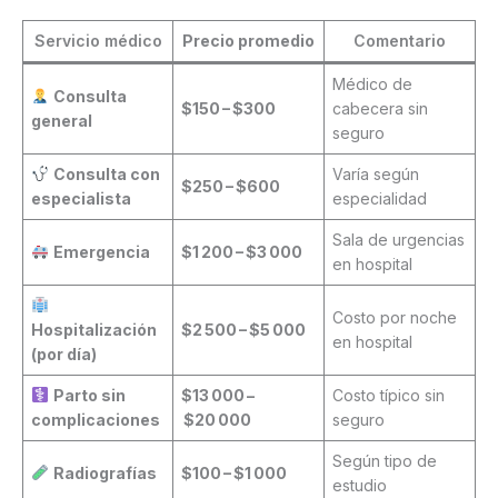
Servicio médico
Precio promedio
Comentario
Médico de
Consulta
$150 – $300
cabecera sin
general
seguro
Consulta con
Varía según
$250 – $600
especialista
especialidad
Sala de urgencias
Emergencia
$1 200 – $3 000
en hospital
Costo por noche
Hospitalización
$2 500 – $5 000
en hospital
(por día)
Parto sin
$13 000 –
Costo típico sin
complicaciones
$20 000
seguro
Según tipo de
Radiografías
$100 – $1 000
estudio