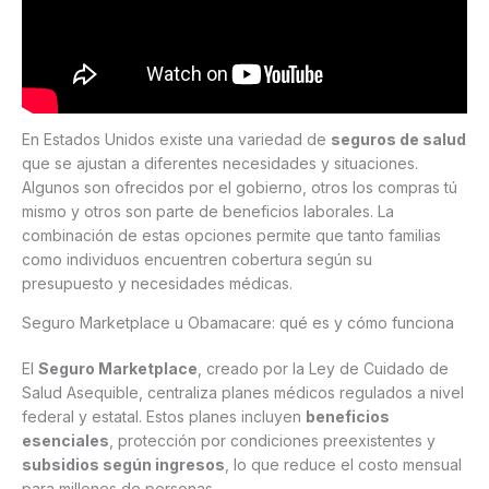
En Estados Unidos existe una variedad de
seguros de salud
que se ajustan a diferentes necesidades y situaciones.
Algunos son ofrecidos por el gobierno, otros los compras tú
mismo y otros son parte de beneficios laborales. La
combinación de estas opciones permite que tanto familias
como individuos encuentren cobertura según su
presupuesto y necesidades médicas.
Seguro Marketplace u Obamacare: qué es y cómo funciona
El
Seguro Marketplace
, creado por la Ley de Cuidado de
Salud Asequible, centraliza planes médicos regulados a nivel
federal y estatal. Estos planes incluyen
beneficios
esenciales
, protección por condiciones preexistentes y
subsidios según ingresos
, lo que reduce el costo mensual
para millones de personas.