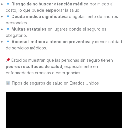
Riesgo de no buscar atención médica
por miedo al
costo, lo que puede empeorar la salud.
Deuda médica significativa
o agotamiento de ahorros
personales.
Multas estatales
en lugares donde el seguro es
obligatorio.
Acceso limitado a atención preventiva
y menor calidad
de servicios médicos.
Estudios muestran que las personas sin seguro tienen
peores resultados de salud
, especialmente en
enfermedades crónicas o emergencias.
Tipos de seguros de salud en Estados Unidos