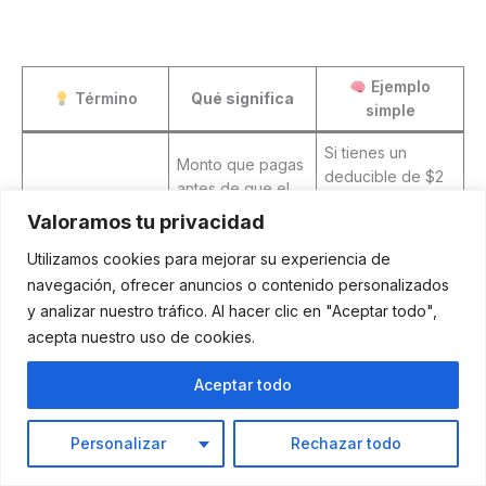
Ejemplo
Término
Qué significa
simple
Si tienes un
Monto que pagas
deducible de $2
antes de que el
Deducible
000, tú pagas los
seguro comience
Valoramos tu privacidad
primeros $2 000
a pagar
de servicios
Utilizamos cookies para mejorar su experiencia de
navegación, ofrecer anuncios o contenido personalizados
Pago fijo por
$25 por consulta
Copago
y analizar nuestro tráfico. Al hacer clic en "Aceptar todo",
visita o servicio
médica
acepta nuestro uso de cookies.
Tope que pagas
Después de
Gastos de
en un año antes
alcanzar el tope,
Aceptar todo
bolsillo
de que el seguro
el seguro paga
máximos
cubra el 100 %
todo
Personalizar
Rechazar todo