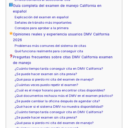
Guía completa del examen de manejo California en
español
Explicación del examen en español
Señales de tránsito más importantes
Consejos para aprobar a la primera
Opiniones reales y experiencia usuarios DMV California
2026
Problemas más comunes del sistema de citas
Qué funciona realmente para conseguir cita
Preguntas frecuentes sobre citas DMV California examen
de manejo
¿Cuánto tiempo tarda conseguir cita en DMV California?
¿Se puede hacer examen sin cita previa?
¿Qué pasa si pierdo mi cita del examen de manejo?
¿Cuántas veces puedo repetir el examen?
¿Cuál es el mejor horario para encontrar citas disponibles?
¿Qué documentos rechaza más el DMV en el examen práctico?
¿Se puede cambiar la oficina después de agendar cita?
¿Qué hacer si el sistema DMV no muestra disponibilidad?
¿Cuánto tiempo tarda conseguir cita en DMV California?
¿Se puede hacer examen sin cita previa?
¿Qué pasa si pierdo mi cita del examen de manejo?