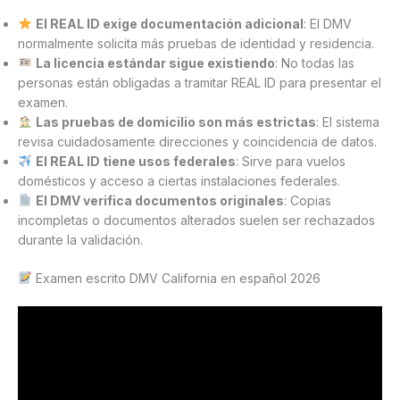
El REAL ID exige documentación adicional
: El DMV
normalmente solicita más pruebas de identidad y residencia.
La licencia estándar sigue existiendo
: No todas las
personas están obligadas a tramitar REAL ID para presentar el
examen.
Las pruebas de domicilio son más estrictas
: El sistema
revisa cuidadosamente direcciones y coincidencia de datos.
El REAL ID tiene usos federales
: Sirve para vuelos
domésticos y acceso a ciertas instalaciones federales.
El DMV verifica documentos originales
: Copias
incompletas o documentos alterados suelen ser rechazados
durante la validación.
Examen escrito DMV California en español 2026