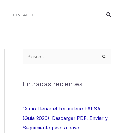
Buscar
O
CONTACTO
B
u
s
c
Entradas recientes
a
r
Cómo Llenar el Formulario FAFSA
p
(Guía 2026): Descargar PDF, Enviar y
o
Seguimiento paso a paso
r