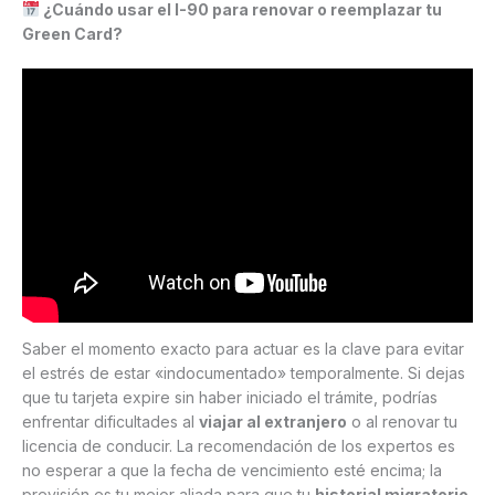
¿Cuándo usar el I-90 para renovar o reemplazar tu
Green Card?
Saber el momento exacto para actuar es la clave para evitar
el estrés de estar «indocumentado» temporalmente. Si dejas
que tu tarjeta expire sin haber iniciado el trámite, podrías
enfrentar dificultades al
viajar al extranjero
o al renovar tu
licencia de conducir. La recomendación de los expertos es
no esperar a que la fecha de vencimiento esté encima; la
previsión es tu mejor aliada para que tu
historial migratorio