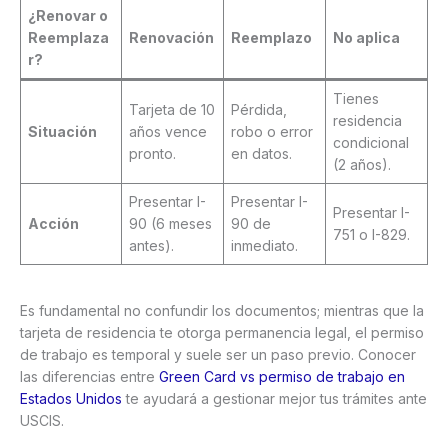
¿Renovar o
Reemplaza
Renovación
Reemplazo
No aplica
r?
Tienes
Tarjeta de 10
Pérdida,
residencia
Situación
años vence
robo o error
condicional
pronto.
en datos.
(2 años).
Presentar I-
Presentar I-
Presentar I-
Acción
90 (6 meses
90 de
751 o I-829.
antes).
inmediato.
Es fundamental no confundir los documentos; mientras que la
tarjeta de residencia te otorga permanencia legal, el permiso
de trabajo es temporal y suele ser un paso previo. Conocer
las diferencias entre
Green Card vs permiso de trabajo en
Estados Unidos
te ayudará a gestionar mejor tus trámites ante
USCIS.