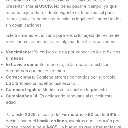
presentar ante el
USCIS
. No dejes pasar el tiempo, ya que
tener tu tarjeta de residente vigente es fundamental para
trabajar, viajar y demostrar tu estatus legal en Estados Unidos
sin complicaciones.
Este trámite es el indicado para vos si tu tarjeta de residente
permanente se encuentra en alguna de estas situaciones:
Vencimiento:
Ya caducó o está por vencer en los próximos
6 meses
.
Extravío o daño:
Se te perdió, te la robaron o está tan
deteriorada que no se lee bien.
Correcciones:
Contiene errores cometidos por el propio
USCIS
(como un apellido mal escrito).
Cambios legales:
Modificaste tu nombre legalmente.
Cumpleaños 14:
Es obligatorio renovarla al cumplir esta
edad.
Para este
2026
, el costo del
Formulario I-90
es de
$415
si
decidís hacer el trámite
en línea
, mientras que la opción por
correo postal sube a
$465
. Lo bueno es que estas tarifas ya