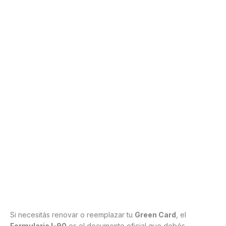
Si necesitás renovar o reemplazar tu
Green Card
, el
Formulario I-90
es el documento oficial que debés