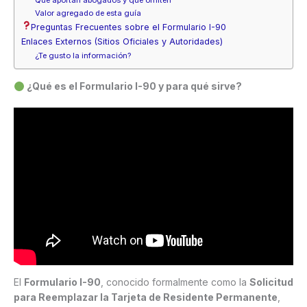
Valor agregado de esta guía
Preguntas Frecuentes sobre el Formulario I-90
Enlaces Externos (Sitios Oficiales y Autoridades)
¿Te gusto la información?
¿Qué es el Formulario I-90 y para qué sirve?
El
Formulario I-90
, conocido formalmente como la
Solicitud
para Reemplazar la Tarjeta de Residente Permanente
,