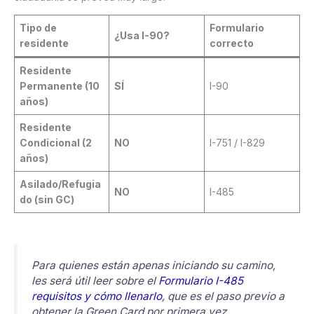
Tipo de
Formulario
¿Usa I-90?
residente
correcto
Residente
Permanente (10
SÍ
I-90
años)
Residente
Condicional (2
NO
I-751 / I-829
años)
Asilado/Refugia
NO
I-485
do (sin GC)
Para quienes están apenas iniciando su camino,
les será útil leer sobre el
Formulario I-485
requisitos y cómo llenarlo
, que es el paso previo a
obtener la Green Card por primera vez.