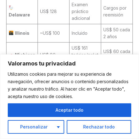
Examen
Cargos por
US$ 128
práctico
Delaware
reemisión
adicional
US$ 50 cada
Illinois
~US$ 100
Incluido
2 años
US$ 161
US$ 60 cada
Michigan
US$ 80
teórico/práct
2 años
ico
Valoramos tu privacidad
Escr: US$ 45
Utilizamos cookies para mejorar su experiencia de
US$ 50 cada
Georgia
US$ 30
/ Prác: US$
navegación, ofrecer anuncios o contenido personalizados
2 años
75
y analizar nuestro tráfico. Al hacer clic en "Aceptar todo",
acepta nuestro uso de cookies.
Escr: US$ 85
Carolina
US$ 50
US$ 50
/ Prác: US$
del Norte
anual
Aceptar todo
85
Personalizar
Rechazar todo
Costos de cursos de barbería y materiales