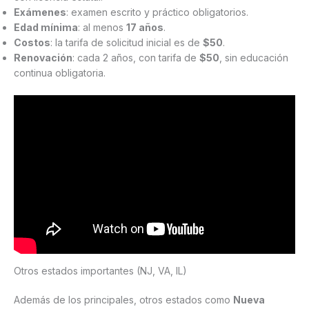
Exámenes
: examen escrito y práctico obligatorios.
Edad mínima
: al menos
17 años
.
Costos
: la tarifa de solicitud inicial es de
$50
.
Renovación
: cada 2 años, con tarifa de
$50
, sin educación
continua obligatoria.
Otros estados importantes (NJ, VA, IL)
Además de los principales, otros estados como
Nueva