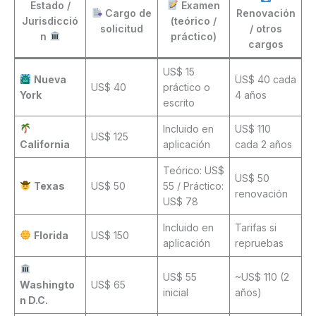
Estado /
Examen
Cargo de
Renovación
Jurisdicció
(teórico /
solicitud
/ otros
n
práctico)
cargos
US$ 15
Nueva
US$ 40 cada
US$ 40
práctico o
York
4 años
escrito
Incluido en
US$ 110
US$ 125
California
aplicación
cada 2 años
Teórico: US$
US$ 50
Texas
US$ 50
55 / Práctico:
renovación
US$ 78
Incluido en
Tarifas si
Florida
US$ 150
aplicación
repruebas
US$ 55
~US$ 110 (2
Washingto
US$ 65
inicial
años)
n D.C.