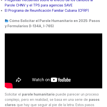
Parole CHNV y el TPS para agencias SAVE
El Programa de Reunificación Familiar Cubana (CFRP)
Cómo Solicitar el Parole Humanitario en 2025: Pasos
y Formularios (I-134A, I-765)
Solicitar el
parole humanitario
puede parecer un proceso
complejo, pero en realidad, se basa en una serie de
pasos
claros
que hay que seguir al pie de la letra. Estos pasos