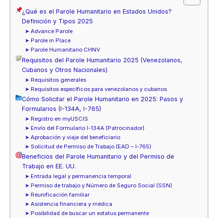
¿Qué es el Parole Humanitario en Estados Unidos?
Definición y Tipos 2025
➤ Advance Parole
➤ Parole in Place
➤ Parole Humanitario CHNV
Requisitos del Parole Humanitario 2025 (Venezolanos,
Cubanos y Otros Nacionales)
➤ Requisitos generales
➤ Requisitos específicos para venezolanos y cubanos
Cómo Solicitar el Parole Humanitario en 2025: Pasos y
Formularios (I-134A, I-765)
➤ Registro en myUSCIS
➤ Envío del Formulario I-134A (Patrocinador)
➤ Aprobación y viaje del beneficiario
➤ Solicitud de Permiso de Trabajo (EAD – I-765)
Beneficios del Parole Humanitario y del Permiso de
Trabajo en EE. UU.
➤ Entrada legal y permanencia temporal
➤ Permiso de trabajo y Número de Seguro Social (SSN)
➤ Reunificación familiar
➤ Asistencia financiera y médica
➤ Posibilidad de buscar un estatus permanente