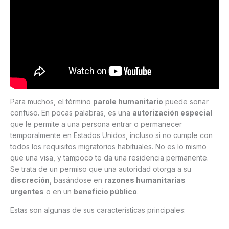
Para muchos, el término
parole humanitario
puede sonar
confuso. En pocas palabras, es una
autorización especial
que le permite a una persona entrar o permanecer
temporalmente en Estados Unidos, incluso si no cumple con
todos los requisitos migratorios habituales. No es lo mismo
que una visa, y tampoco te da una residencia permanente.
Se trata de un permiso que una autoridad otorga a su
discreción
, basándose en
razones humanitarias
urgentes
o en un
beneficio público
.
Estas son algunas de sus características principales: