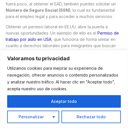
fuera poco, al obtener el EAD, también puedes solicitar un
Número de Seguro Social (SSN)
, lo cual es fundamental
para el empleo legal y para acceder a muchos servicios.
Obtener un permiso laboral en EE.UU. abre la puerta a
nuevas oportunidades. Un ejemplo de ello es el
Permiso de
trabajo por asilo en USA
, que funciona de forma similar en
cuanto a derechos laborales para inmigrantes que buscan
estabilidad.
Valoramos tu privacidad
➤ Reunificación familiar
Utilizamos cookies para mejorar su experiencia de
El parole es una herramienta poderosa para
reunir a
navegación, ofrecer anuncios o contenido personalizados
familias
. Programas específicos, como el
Cuban Family
y analizar nuestro tráfico. Al hacer clic en "Aceptar todo",
Reunification Parole (CFRP)
o el
Haitian Family
acepta nuestro uso de cookies.
Reunification Parole (HFRP)
, permiten que los ciudadanos
o residentes de EE. UU. soliciten el parole para sus familiares
Aceptar todo
en el extranjero. Esto puede acelerar el proceso y permitirles
vivir en Estados Unidos mientras esperan la aprobación de
Personalizar
Rechazar todo
sus visas.