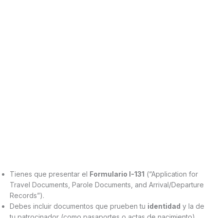
Tienes que presentar el
Formulario I-131
(“Application for
Travel Documents, Parole Documents, and Arrival/Departure
Records”).
Debes incluir documentos que prueben tu
identidad
y la de
tu patrocinador (como pasaportes o actas de nacimiento).