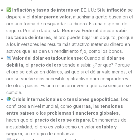
Inflación y tasas de interés en EE.UU.
: Si la
inflación
se
dispara y el
dólar pierde valor
, muchísima gente busca en el
oro una forma de resguardar su dinero. Es una especie de
seguro. Por otro lado, si la
Reserva Federal
decide
subir
las tasas de interés
, el oro puede bajar un poquito, porque
a los inversores les resulta más atractivo meter su dinero en
activos que les den un rendimiento fijo, como los bonos.
Valor del dólar estadounidense
: Cuando el
dólar se
debilita
, el
precio del oro
tiende a subir. ¿Por qué? Porque
el oro se cotiza en dólares, así que si el dólar vale menos, el
oro se vuelve más accesible y atractivo para compradores
de otros países. Es una relación inversa que casi siempre se
cumple.
Crisis internacionales o tensiones geopolíticas
: Los
conflictos a nivel mundial, como
guerras
, las
tensiones
entre países
o los
problemas financieros globales
,
hacen que el
precio del oro se dispare
. En momentos de
inestabilidad, el oro es visto como un valor
estable y
seguro
, un refugio de confianza.