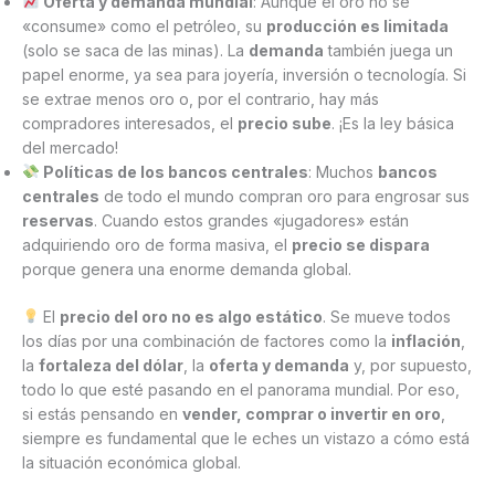
Oferta y demanda mundial
: Aunque el oro no se
«consume» como el petróleo, su
producción es limitada
(solo se saca de las minas). La
demanda
también juega un
papel enorme, ya sea para joyería, inversión o tecnología. Si
se extrae menos oro o, por el contrario, hay más
compradores interesados, el
precio sube
. ¡Es la ley básica
del mercado!
Políticas de los bancos centrales
: Muchos
bancos
centrales
de todo el mundo compran oro para engrosar sus
reservas
. Cuando estos grandes «jugadores» están
adquiriendo oro de forma masiva, el
precio se dispara
porque genera una enorme demanda global.
El
precio del oro no es algo estático
. Se mueve todos
los días por una combinación de factores como la
inflación
,
la
fortaleza del dólar
, la
oferta y demanda
y, por supuesto,
todo lo que esté pasando en el panorama mundial. Por eso,
si estás pensando en
vender, comprar o invertir en oro
,
siempre es fundamental que le eches un vistazo a cómo está
la situación económica global.