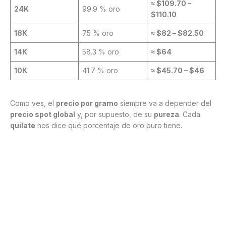
≈ $109.70 –
24K
99.9 % oro
$110.10
18K
75 % oro
≈ $82 – $82.50
14K
58.3 % oro
≈ $64
10K
41.7 % oro
≈ $45.70 – $46
Como ves, el
precio por gramo
siempre va a depender del
precio spot global
y, por supuesto, de su
pureza
. Cada
quilate
nos dice qué porcentaje de oro puro tiene.