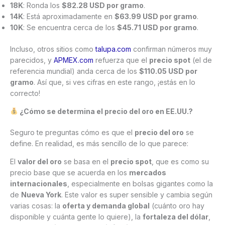
18K
: Ronda los
$82.28 USD por gramo
.
14K
: Está aproximadamente en
$63.99 USD por gramo
.
10K
: Se encuentra cerca de los
$45.71 USD por gramo
.
Incluso, otros sitios como
talupa.com
confirman números muy
parecidos, y
APMEX.com
refuerza que el
precio spot
(el de
referencia mundial) anda cerca de los
$110.05 USD por
gramo
. Así que, si ves cifras en este rango, ¡estás en lo
correcto!
¿Cómo se determina el precio del oro en EE.UU.?
Seguro te preguntas cómo es que el
precio del oro
se
define. En realidad, es más sencillo de lo que parece:
El
valor del oro
se basa en el
precio spot
, que es como su
precio base que se acuerda en los
mercados
internacionales
, especialmente en bolsas gigantes como la
de
Nueva York
. Este valor es super sensible y cambia según
varias cosas: la
oferta y demanda global
(cuánto oro hay
disponible y cuánta gente lo quiere), la
fortaleza del dólar
,