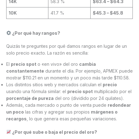
14K
58.3 %
$63.4 – $64.3
10K
41.7 %
$45.3 – $45.8
¿Por qué hay rangos?
Quizás te preguntes por qué damos rangos en lugar de un
solo precio exacto. La razón es sencilla:
El
precio spot
o «en vivo» del oro
cambia
constantemente
durante el día. Por ejemplo, APMEX puede
mostrar $110.21 en un momento y un poco más tarde $110.58.
Los distintos sitios web y mercados calculan el
precio
usando una fórmula similar: el
precio spot
multiplicado por el
porcentaje de pureza
del oro (dividido por 24 quilates).
Además, cada mercado o punto de venta puede
redondear
un poco
las cifras y agregar sus propios
márgenes o
recargos
, lo que genera esas pequeñas variaciones.
¿Por qué sube o baja el precio del oro?