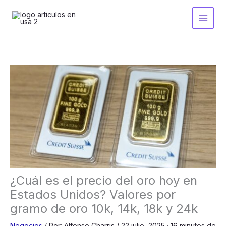
Ir
al
contenido
¿Cuál es el precio del oro hoy en
Estados Unidos? Valores por
gramo de oro 10k, 14k, 18k y 24k
Negocios
/
Por:
Alfonso Charris
/
22 julio, 2025
· 16 minutos de