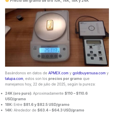
Precio del gramo de oro 10K, 14K, 18K y 24K
Basándonos en datos de
APMEX.com
y
goldbuyersusa.com
y
talupa.com
, estos son los
precios por gramo
que
manejamos hoy, 22 de julio de 2025, según la pureza:
24K (oro puro):
Aproximadamente
$110 – $110.6
USD/gramo
18K:
Entre
$81.6 y $82.5 USD/gramo
14K:
Alrededor de
$63.4 – $64.3 USD/gramo