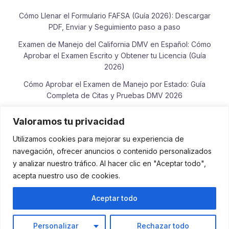
Cómo Llenar el Formulario FAFSA (Guía 2026): Descargar
PDF, Enviar y Seguimiento paso a paso
Examen de Manejo del California DMV en Español: Cómo
Aprobar el Examen Escrito y Obtener tu Licencia (Guía
2026)
Cómo Aprobar el Examen de Manejo por Estado: Guía
Completa de Citas y Pruebas DMV 2026
Cómo Consultar el Estado de tu Reembolso del IRS en
Valoramos tu privacidad
Español: Guía Completa 2026
Utilizamos cookies para mejorar su experiencia de
Examen de Lectura y Escritura para la Ciudadanía
navegación, ofrecer anuncios o contenido personalizados
Americana: Guía de Práctica, Frases Oficiales y Vocabulario
y analizar nuestro tráfico. Al hacer clic en "Aceptar todo",
USCIS
acepta nuestro uso de cookies.
Aceptar todo
Todos los derechos reservados © Agencia Seo
Colombia - 2026 - Articulos en USA.
Personalizar
Rechazar todo