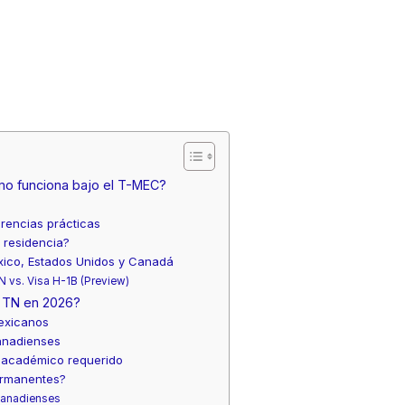
mo funciona bajo el T-MEC?
erencias prácticas
 residencia?
xico, Estados Unidos y Canadá
N vs. Visa H-1B (Preview)
a TN en 2026?
exicanos
anadienses
el académico requerido
ermanentes?
Canadienses