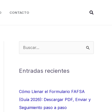
Buscar
O
CONTACTO
B
u
s
c
Entradas recientes
a
r
Cómo Llenar el Formulario FAFSA
p
(Guía 2026): Descargar PDF, Enviar y
o
Seguimiento paso a paso
r