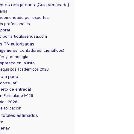
ntos obligatorios (Guía verificada)
anía
 recomendado por expertos
les profesionales
poral
o por articulosenusa.com
es TN autorizadas
ngenieros, contadores, científicos)
ón y tecnología
parece en la lista
 requisitos académicos 2026
so a paso
consular)
erto de entrada)
n Formulario I-129
ales 2026
e aplicación
s totales estimados
ra
pena?