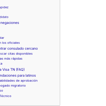
apidez
ndidato
 negaciones
lar
 los oficiales
ntrar consulado cercano
scar citas disponibles
as más rápidas
ta
a Visa TN (FAQ)
ndaciones para latinos
abilidades de aprobación
ogado migratorio
oso
 Técnico