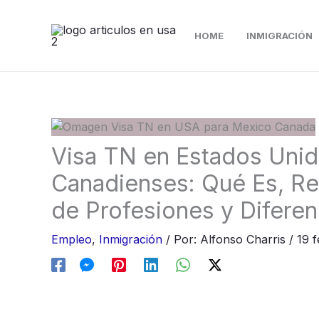
Ir
al
HOME
INMIGRACIÓN
contenido
Visa TN en Estados Unid
Canadienses: Qué Es, Req
de Profesiones y Diferen
Empleo
,
Inmigración
/
Por:
Alfonso Charris
/
19 