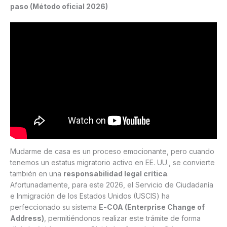
paso (Método oficial 2026)
Mudarme de casa es un proceso emocionante, pero cuando
tenemos un estatus migratorio activo en EE. UU., se convierte
también en una
responsabilidad legal crítica
.
Afortunadamente, para este 2026, el Servicio de Ciudadanía
e Inmigración de los Estados Unidos (USCIS) ha
perfeccionado su sistema
E-COA (Enterprise Change of
Address)
, permitiéndonos realizar este trámite de forma