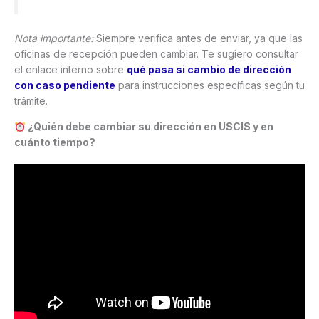
Nota importante:
Siempre verifica antes de enviar, ya que las
oficinas de recepción pueden cambiar. Te sugiero consultar
el enlace interno sobre
qué pasa si cambio de dirección
con caso pendiente
para instrucciones específicas según tu
trámite.
¿Quién debe cambiar su dirección en USCIS y en
cuánto tiempo?