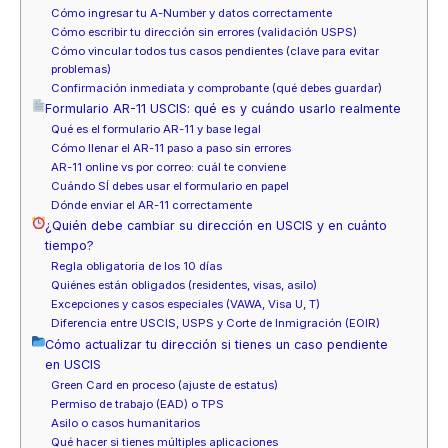
Cómo ingresar tu A-Number y datos correctamente
Cómo escribir tu dirección sin errores (validación USPS)
Cómo vincular todos tus casos pendientes (clave para evitar
problemas)
Confirmación inmediata y comprobante (qué debes guardar)
Formulario AR-11 USCIS: qué es y cuándo usarlo realmente
Qué es el formulario AR-11 y base legal
Cómo llenar el AR-11 paso a paso sin errores
AR-11 online vs por correo: cuál te conviene
Cuándo SÍ debes usar el formulario en papel
Dónde enviar el AR-11 correctamente
¿Quién debe cambiar su dirección en USCIS y en cuánto
tiempo?
Regla obligatoria de los 10 días
Quiénes están obligados (residentes, visas, asilo)
Excepciones y casos especiales (VAWA, Visa U, T)
Diferencia entre USCIS, USPS y Corte de Inmigración (EOIR)
Cómo actualizar tu dirección si tienes un caso pendiente
en USCIS
Green Card en proceso (ajuste de estatus)
Permiso de trabajo (EAD) o TPS
Asilo o casos humanitarios
Qué hacer si tienes múltiples aplicaciones