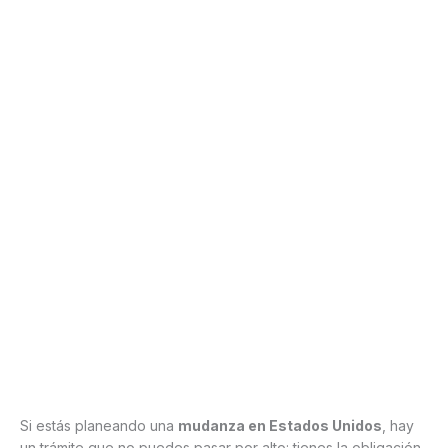
Si estás planeando una
mudanza en Estados Unidos
, hay
un trámite que no puedes pasar por alto: tienes la obligación