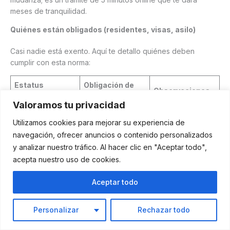
meses de tranquilidad.
Quiénes están obligados (residentes, visas, asilo)
Casi nadie está exento. Aquí te detallo quiénes deben
cumplir con esta norma:
Estatus
Obligación de
Observaciones
Migratorio
Reportar
Valoramos tu privacidad
Residentes
Obligatorio hasta
Utilizamos cookies para mejorar su experiencia de
Permanentes
SÍ
obtener la
navegación, ofrecer anuncios o contenido personalizados
(Green Card)
ciudadanía.
y analizar nuestro tráfico. Al hacer clic en "Aceptar todo",
Crítico para
acepta nuestro uso de cookies.
Solicitantes de
SÍ
recibir citas de la
Asilo
corte y huellas.
Aceptar todo
Incluye a
Titulares de
Personalizar
Rechazar todo
estudiantes y
Visas (H1-B, L1,
SÍ
trabajadores
F1, etc.)