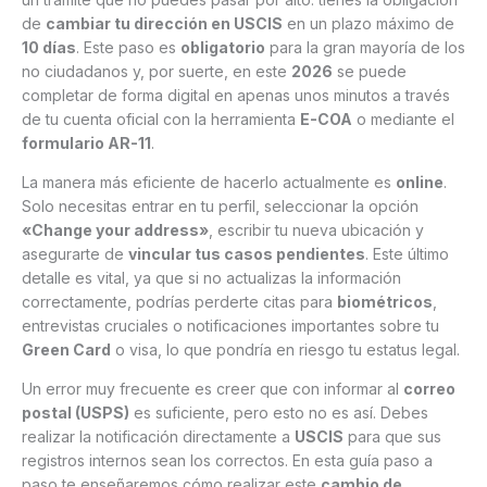
de
cambiar tu dirección en USCIS
en un plazo máximo de
10 días
. Este paso es
obligatorio
para la gran mayoría de los
no ciudadanos y, por suerte, en este
2026
se puede
completar de forma digital en apenas unos minutos a través
de tu cuenta oficial con la herramienta
E-COA
o mediante el
formulario AR-11
.
La manera más eficiente de hacerlo actualmente es
online
.
Solo necesitas entrar en tu perfil, seleccionar la opción
«Change your address»
, escribir tu nueva ubicación y
asegurarte de
vincular tus casos pendientes
. Este último
detalle es vital, ya que si no actualizas la información
correctamente, podrías perderte citas para
biométricos
,
entrevistas cruciales o notificaciones importantes sobre tu
Green Card
o visa, lo que pondría en riesgo tu estatus legal.
Un error muy frecuente es creer que con informar al
correo
postal (USPS)
es suficiente, pero esto no es así. Debes
realizar la notificación directamente a
USCIS
para que sus
registros internos sean los correctos. En esta guía paso a
paso te enseñaremos cómo realizar este
cambio de