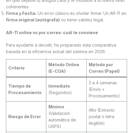
en que dejaste tu antigua casa y te mudaste a la nueva sean
coherentes.
Firma y Fecha:
Un error clásico es olvidar firmar. Un AR-11 sin
firma original (autógrafa)
no tiene validez legal.
AR-11 online vs por correo: cuál te conviene
Para ayudarte a decidir, he preparado esta comparativa
basada en la eficiencia actual del sistema en 2026:
Método Online
Método por
Criterio
(E-COA)
Correo (Papel)
2 a 4 semanas
Tiempo de
Inmediato
(Envío +
Procesamiento
(Segundos)
Procesamiento)
Mínimo
Alto (Extravío
(Validación
Riesgo de Error
postal o letra
automática de
ilegible)
USPS)