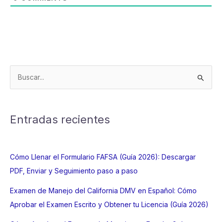
B
u
s
c
Entradas recientes
a
r
p
Cómo Llenar el Formulario FAFSA (Guía 2026): Descargar
o
PDF, Enviar y Seguimiento paso a paso
r
Examen de Manejo del California DMV en Español: Cómo
:
Aprobar el Examen Escrito y Obtener tu Licencia (Guía 2026)